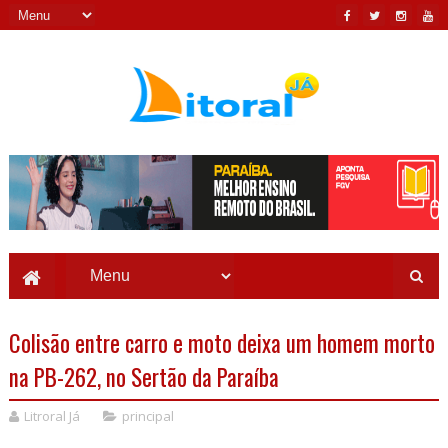
Colisão entre carro e moto deixa um homem morto
na PB-262, no Sertão da Paraíba
Litroral Já
principal