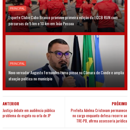
PRINCIPAL
Esporte Clube Cabo Branco promove primeira edição da ECCB RUN com
percursos de 5 km e 10 km em João Pessoa
PRINCIPAL
Novo vereador Augusto Fernandes toma posse na Câmara de Conde e amplia
atuação política no município
ANTERIOR
PRÓXIMO
Justiça debate em audiência pública
Prefeita Adelma Cristovam permanece
problema do esgoto na orla de JP
no cargo enquanto defesa recorre ao
TRE-PB, afirma assessoria jurídica