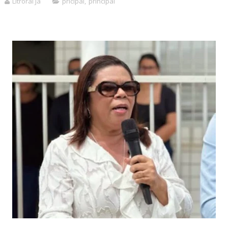
Litroral Já
pricipal
,
principal