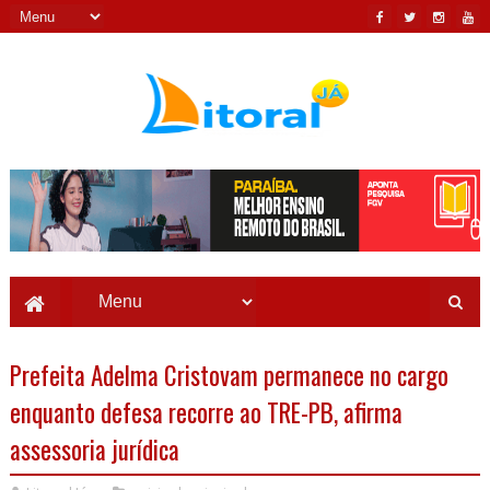
Prefeita Adelma Cristovam permanece no cargo
enquanto defesa recorre ao TRE-PB, afirma
assessoria jurídica