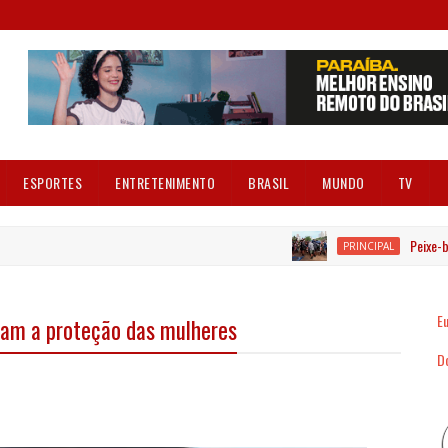
ESPORTES
ENTRETENIMENTO
BRASIL
MUNDO
TV
Peixe-boi é r
PRINCIPAL
Eu
tam a proteção das mulheres
Dó