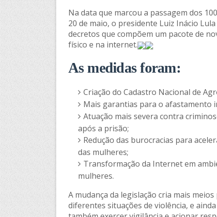
Na data que marcou a passagem dos 100 d
20 de maio, o presidente Luiz Inácio Lula
decretos que compõem um pacote de nov
físico e na internet.
As medidas foram:
Criação do Cadastro Nacional de Agr
Mais garantias para o afastamento i
Atuação mais severa contra crimin
após a prisão;
Redução das burocracias para acelera
das mulheres;
Transformação da Internet em ambien
mulheres.
A mudança da legislação cria mais meios
diferentes situações de violência, e ain
também exercer vigilância e acionar resp