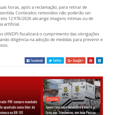
duas horas, após a reclamação, para retirar de
sentida. Conteúdos removidos não poderão ser
eto 12.976/2026 abrange imagens íntimas ou de
artificial.
os (ANDP) fiscalizará o cumprimento das obrigações
icando diligência na adoção de medidas para prevenir e
osos.
Facebook
Twitter
Google+
POLICIAL
grada: PRF cumpre mandado
de apontado como líder de
Jovem tem casa invadida e é morto a
iminosa na BR-101
tiros nas Trincheiras, em João Pessoa