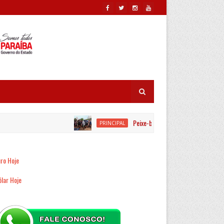
Peixe-boi é resgatado por equipes ambi
PRINCIPAL
ro Hoje
lar Hoje