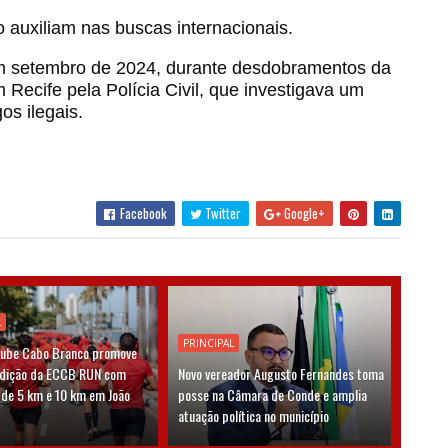
co auxiliam nas buscas internacionais.
em setembro de 2024, durante desdobramentos da
m Recife pela Polícia Civil, que investigava um
s ilegais.
Facebook
Twitter
Google+
L
PRINCIPAL
lube Cabo Branco promove
edição da ECCB RUN com
Novo vereador Augusto Fernandes toma
 de 5 km e 10 km em João
posse na Câmara de Conde e amplia
atuação política no município