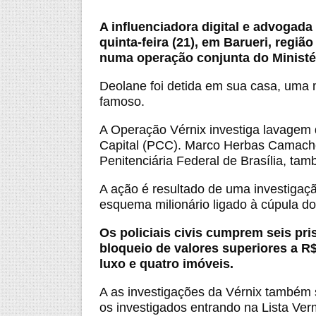
A influenciadora digital e advogad
quinta-feira (21), em Barueri, regiã
numa operação conjunta do Ministéri
Deolane foi detida em sua casa, uma
famoso.
A Operação Vérnix investiga lavagem 
Capital (PCC). Marco Herbas Camacho
Penitenciária Federal de Brasília, ta
A ação é resultado de uma investigaçã
esquema milionário ligado à cúpula d
Os policiais civis cumprem seis pr
bloqueio de valores superiores a R
luxo e quatro imóveis.
A as investigações da Vérnix também s
os investigados entrando na Lista Verm