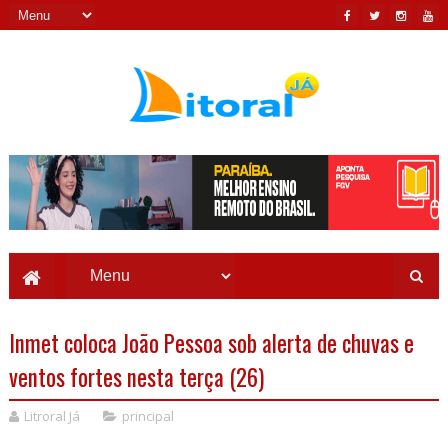
Inmet coloca João Pessoa sob alerta de chuvas e
ventos fortes nesta terça (26)
Litroral Já
principal