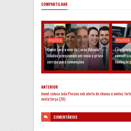
COMPARTILHAR
POLITICA
POLITICA
Quem será o vice de Lucas Ribeiro?
Lula ampli
Aliados pressionam em meio a prazo
consultori
corrido para convenções
reeleição
ANTERIOR
Inmet coloca João Pessoa sob alerta de chuvas e ventos fort
nesta terça (26)
COMENTÁRIOS