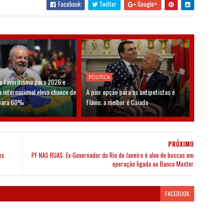
Facebook
Twitter
Google+
POLITICA
a favoritismo para 2026 e
a internacional eleva chance de
A pior opção para os antipetistas é
 para 60%
Flávio; a melhor é Caiado
PRÓXIMO
es
PF NAS RUAS: Ex-Governador do Rio de Janeiro é alvo de buscas em
operação ligada ao Banco Master
FACEBOOK