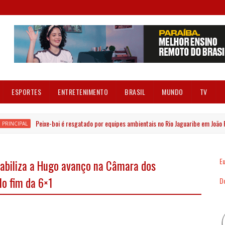
ESPORTES
ENTRETENIMENTO
BRASIL
MUNDO
TV
Peixe-boi é resgatado por equipes ambientais no Rio Jaguaribe em João Pess
NCIPAL
Eu
tabiliza a Hugo avanço na Câmara dos
o fim da 6×1
Dó