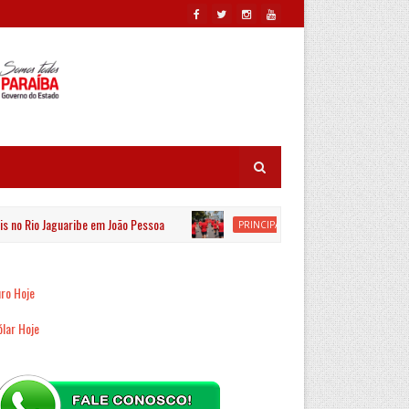
o Jaguaribe em João Pessoa
Esporte Clube Cabo Branco pr
PRINCIPAL
ro Hoje
lar Hoje