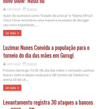
novo show: ‘Nasci nu’
Litroral Já
8 anos
Autor de sucessos como “Estado de poesia” e “Mama África”,
Chico César encontrou uma maneira inusitada de divulgar
seu novo espetáculo, ...
Ler mais
Luzimar Nunes Convida a população para o
torneio do dia das mães em Gurugi
Litroral Já
8 anos
Próximo domingo (13.05.18), dia das mães o vereador Luzimar
Nunes como tradição realizará o 28º torneio de futebol na
arena Zé de Lê-...
Ler mais
Levantamento registra 30 ataques a bancos