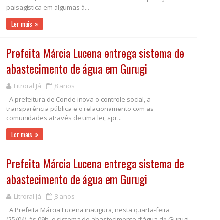
paisagística em algumas á...
Ler mais
Prefeita Márcia Lucena entrega sistema de
abastecimento de água em Gurugi
Litroral Já
8 anos
A prefeitura de Conde inova o controle social, a
transparência pública e o relacionamento com as
comunidades através de uma lei, apr...
Ler mais
Prefeita Márcia Lucena entrega sistema de
abastecimento de água em Gurugi
Litroral Já
8 anos
A Prefeita Márcia Lucena inaugura, nesta quarta-feira
(25/04), às 09h, o sistema de abastecimento d’água de Gurugi,