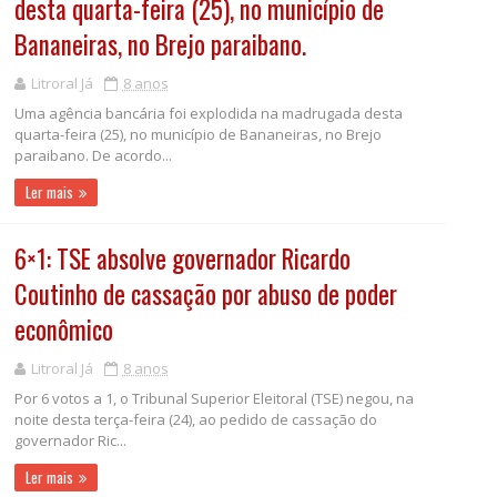
desta quarta-feira (25), no município de
Bananeiras, no Brejo paraibano.
Litroral Já
8 anos
Uma agência bancária foi explodida na madrugada desta
quarta-feira (25), no município de Bananeiras, no Brejo
paraibano. De acordo...
Ler mais
6×1: TSE absolve governador Ricardo
Coutinho de cassação por abuso de poder
econômico
Litroral Já
8 anos
Por 6 votos a 1, o Tribunal Superior Eleitoral (TSE) negou, na
noite desta terça-feira (24), ao pedido de cassação do
governador Ric...
Ler mais